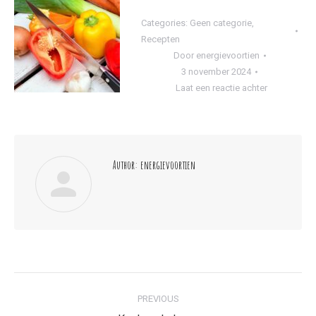
Categories:
Geen categorie
,
Recepten
Door
energievoortien
3 november 2024
Laat een reactie achter
Author:
energievoortien
Post
PREVIOUS